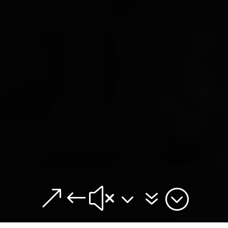
&#x37;